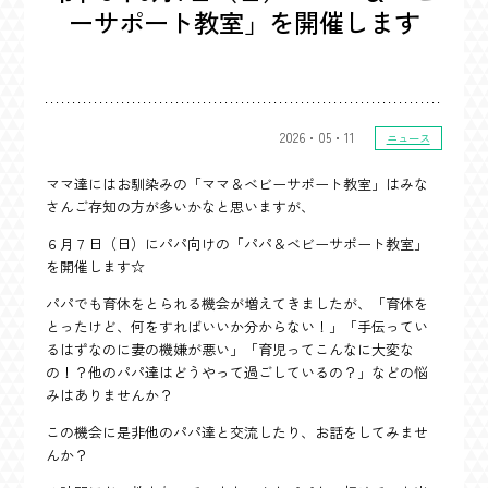
ーサポート教室」を開催します
よくある質問
ニュース
2026・05・11
ニュース
ママ達にはお馴染みの「ママ＆ベビーサポート教室」はみな
さんご存知の方が多いかなと思いますが、
６月７日（日）にパパ向けの「パパ＆ベビーサポート教室」
子育て支援施設
急病・救急
を開催します☆
パパでも育休をとられる機会が増えてきましたが、「育休を
とったけど、何をすればいいか分からない！」「手伝ってい
るはずなのに妻の機嫌が悪い」「育児ってこんなに大変な
の！？他のパパ達はどうやって過ごしているの？」などの悩
みはありませんか？
この機会に是非他のパパ達と交流したり、お話をしてみませ
んか？