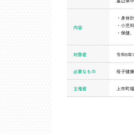
富山県中
・身体
・小児
内容
・保健
対象者
令和8年
必要なもの
母子健康
主催者
上市町