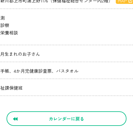
新川郡上市町湯上野1176（保健福祉総合センター内2階）
MAP
計測
科診察
、栄養相談
1月生まれのお子さん
手帳、4か月児健康診査票、バスタオル
福祉課保健班
カレンダーに戻る