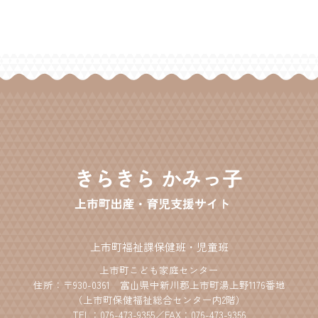
上市町福祉課保健班・児童班
上市町こども家庭センター
住所：〒930-0361 富山県中新川郡上市町湯上野1176番地
（上市町保健福祉総合センター内2階）
TEL：
076-473-9355
／FAX：076-473-9356